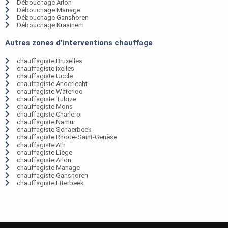
Débouchage Arlon
Débouchage Manage
Débouchage Ganshoren
Débouchage Kraainem
Autres zones d'interventions chauffage
chauffagiste Bruxelles
chauffagiste Ixelles
chauffagiste Uccle
chauffagiste Anderlecht
chauffagiste Waterloo
chauffagiste Tubize
chauffagiste Mons
chauffagiste Charleroi
chauffagiste Namur
chauffagiste Schaerbeek
chauffagiste Rhode-Saint-Genèse
chauffagiste Ath
chauffagiste Liège
chauffagiste Arlon
chauffagiste Manage
chauffagiste Ganshoren
chauffagiste Etterbeek