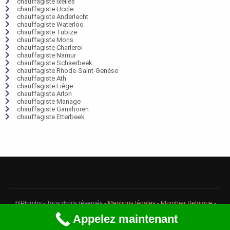
chauffagiste Ixelles
chauffagiste Uccle
chauffagiste Anderlecht
chauffagiste Waterloo
chauffagiste Tubize
chauffagiste Mons
chauffagiste Charleroi
chauffagiste Namur
chauffagiste Schaerbeek
chauffagiste Rhode-Saint-Genèse
chauffagiste Ath
chauffagiste Liège
chauffagiste Arlon
chauffagiste Manage
chauffagiste Ganshoren
chauffagiste Etterbeek
@Plomby - Tous droits réservés -
Mentions légales
-
Plombier Belgique
-
Débouchage Belgique
-
Détection fuite eau Belgique
Appelez maintenant