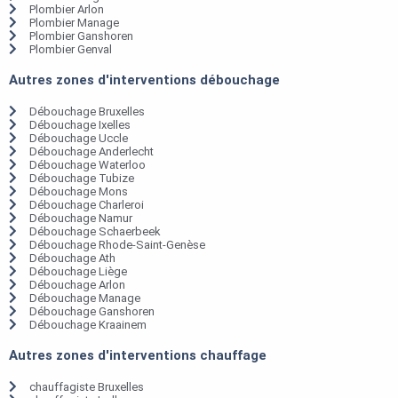
Plombier Arlon
Plombier Manage
Plombier Ganshoren
Plombier Genval
Autres zones d'interventions débouchage
Débouchage Bruxelles
Débouchage Ixelles
Débouchage Uccle
Débouchage Anderlecht
Débouchage Waterloo
Débouchage Tubize
Débouchage Mons
Débouchage Charleroi
Débouchage Namur
Débouchage Schaerbeek
Débouchage Rhode-Saint-Genèse
Débouchage Ath
Débouchage Liège
Débouchage Arlon
Débouchage Manage
Débouchage Ganshoren
Débouchage Kraainem
Autres zones d'interventions chauffage
chauffagiste Bruxelles