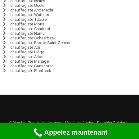
chauffagiste Ixelles
chauffagiste Uccle
chauffagiste Anderlecht
chauffagiste Waterloo
chauffagiste Tubize
chauffagiste Mons
chauffagiste Charleroi
chauffagiste Namur
chauffagiste Schaerbeek
chauffagiste Rhode-Saint-Genèse
chauffagiste Ath
chauffagiste Liège
chauffagiste Arlon
chauffagiste Manage
chauffagiste Ganshoren
chauffagiste Etterbeek
@Plomby - Tous droits réservés -
Mentions légales
-
Plombier Belgique
-
Débouchage Belgique
-
Détection fuite eau Belgique
Appelez maintenant