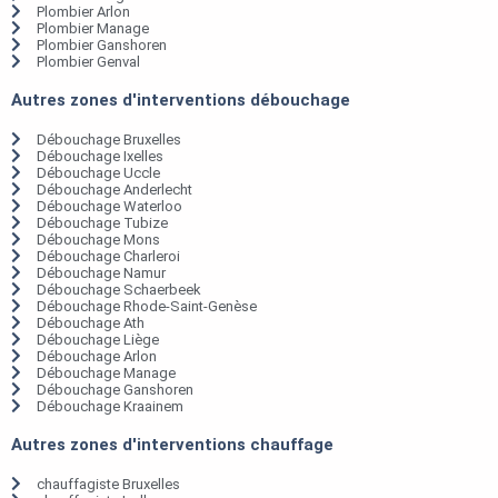
Plombier Arlon
Plombier Manage
Plombier Ganshoren
Plombier Genval
Autres zones d'interventions débouchage
Débouchage Bruxelles
Débouchage Ixelles
Débouchage Uccle
Débouchage Anderlecht
Débouchage Waterloo
Débouchage Tubize
Débouchage Mons
Débouchage Charleroi
Débouchage Namur
Débouchage Schaerbeek
Débouchage Rhode-Saint-Genèse
Débouchage Ath
Débouchage Liège
Débouchage Arlon
Débouchage Manage
Débouchage Ganshoren
Débouchage Kraainem
Autres zones d'interventions chauffage
chauffagiste Bruxelles