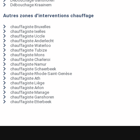
Débouchage Ganshoren
Débouchage Kraainem
Autres zones d'interventions chauffage
chauffagiste Bruxelles
chauffagiste Ixelles
chauffagiste Uccle
chauffagiste Anderlecht
chauffagiste Waterloo
chauffagiste Tubize
chauffagiste Mons
chauffagiste Charleroi
chauffagiste Namur
chauffagiste Schaerbeek
chauffagiste Rhode-Saint-Genèse
chauffagiste Ath
chauffagiste Liège
chauffagiste Arlon
chauffagiste Manage
chauffagiste Ganshoren
chauffagiste Etterbeek