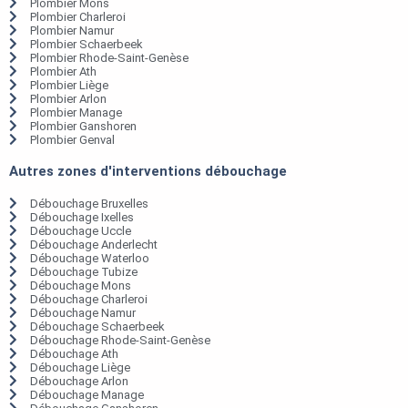
Plombier Mons
Plombier Charleroi
Plombier Namur
Plombier Schaerbeek
Plombier Rhode-Saint-Genèse
Plombier Ath
Plombier Liège
Plombier Arlon
Plombier Manage
Plombier Ganshoren
Plombier Genval
Autres zones d'interventions débouchage
Débouchage Bruxelles
Débouchage Ixelles
Débouchage Uccle
Débouchage Anderlecht
Débouchage Waterloo
Débouchage Tubize
Débouchage Mons
Débouchage Charleroi
Débouchage Namur
Débouchage Schaerbeek
Débouchage Rhode-Saint-Genèse
Débouchage Ath
Débouchage Liège
Débouchage Arlon
Débouchage Manage