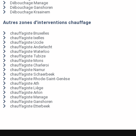
Débouchage Manage
Débouchage Ganshoren
Débouchage Kraainem
Autres zones d'interventions chauffage
chauffagiste Bruxelles
chauffagiste Ixelles
chauffagiste Uccle
chauffagiste Anderlecht
chauffagiste Waterloo
chauffagiste Tubize
chauffagiste Mons
chauffagiste Charleroi
chauffagiste Namur
chauffagiste Schaerbeek
chauffagiste Rhode-Saint-Genèse
chauffagiste Ath
chauffagiste Liège
chauffagiste Arlon
chauffagiste Manage
chauffagiste Ganshoren
chauffagiste Etterbeek