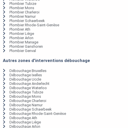
Plombier Tubize
Plombier Mons
Plombier Charleroi
Plombier Namur
Plombier Schaerbeek
Plombier Rhode-Saint-Genèse
Plombier Ath
Plombier Liège
Plombier Arlon
Plombier Manage
Plombier Ganshoren
Plombier Genval
Autres zones d'interventions débouchage
Débouchage Bruxelles
Débouchage Ixelles
Débouchage Uccle
Débouchage Anderlecht
Débouchage Waterloo
Débouchage Tubize
Débouchage Mons
Débouchage Charleroi
Débouchage Namur
Débouchage Schaerbeek
Débouchage Rhode-Saint-Genèse
Débouchage Ath
Débouchage Liège
Débouchage Arlon