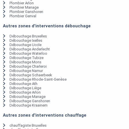
Plombier Arlon
Plombier Manage
Plombier Ganshoren
Plombier Genval
Autres zones d'interventions débouchage
Débouchage Bruxelles
Débouchage Ixelles
Débouchage Uccle
Débouchage Anderlecht
Débouchage Waterloo
Débouchage Tubize
Débouchage Mons
Débouchage Charleroi
Débouchage Namur
Débouchage Schaerbeek
Débouchage Rhode-Saint-Genèse
Débouchage Ath
Débouchage Liège
Débouchage Arlon
Débouchage Manage
Débouchage Ganshoren
Débouchage Kraainem
Autres zones d'interventions chauffage
chauffagiste Bruxelles