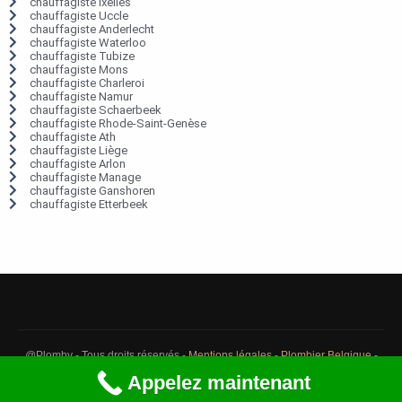
chauffagiste Ixelles
chauffagiste Uccle
chauffagiste Anderlecht
chauffagiste Waterloo
chauffagiste Tubize
chauffagiste Mons
chauffagiste Charleroi
chauffagiste Namur
chauffagiste Schaerbeek
chauffagiste Rhode-Saint-Genèse
chauffagiste Ath
chauffagiste Liège
chauffagiste Arlon
chauffagiste Manage
chauffagiste Ganshoren
chauffagiste Etterbeek
@Plomby - Tous droits réservés -
Mentions légales
-
Plombier Belgique
-
Débouchage Belgique
-
Détection fuite eau Belgique
Appelez maintenant