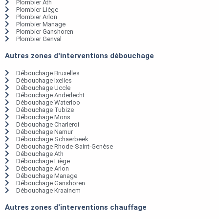
Plombier Ath
Plombier Liège
Plombier Arlon
Plombier Manage
Plombier Ganshoren
Plombier Genval
Autres zones d'interventions débouchage
Débouchage Bruxelles
Débouchage Ixelles
Débouchage Uccle
Débouchage Anderlecht
Débouchage Waterloo
Débouchage Tubize
Débouchage Mons
Débouchage Charleroi
Débouchage Namur
Débouchage Schaerbeek
Débouchage Rhode-Saint-Genèse
Débouchage Ath
Débouchage Liège
Débouchage Arlon
Débouchage Manage
Débouchage Ganshoren
Débouchage Kraainem
Autres zones d'interventions chauffage