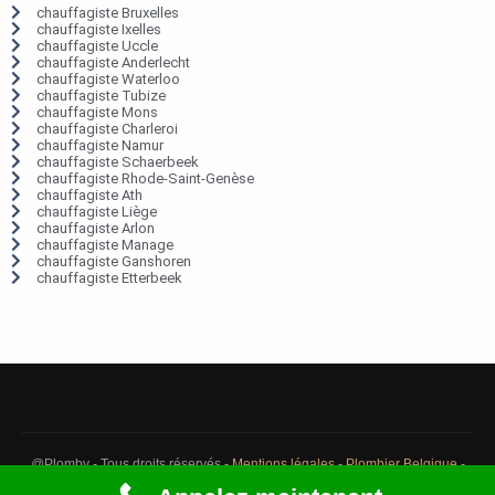
chauffagiste Bruxelles
chauffagiste Ixelles
chauffagiste Uccle
chauffagiste Anderlecht
chauffagiste Waterloo
chauffagiste Tubize
chauffagiste Mons
chauffagiste Charleroi
chauffagiste Namur
chauffagiste Schaerbeek
chauffagiste Rhode-Saint-Genèse
chauffagiste Ath
chauffagiste Liège
chauffagiste Arlon
chauffagiste Manage
chauffagiste Ganshoren
chauffagiste Etterbeek
@Plomby - Tous droits réservés -
Mentions légales
-
Plombier Belgique
-
Débouchage Belgique
-
Détection fuite eau Belgique