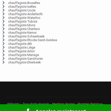
chauffagiste Bruxelles
chauffagiste Ixelles
chauffagiste Uccle
chauffagiste Anderlecht
chauffagiste Waterloo
chauffagiste Tubize
chauffagiste Mons
chauffagiste Charleroi
chauffagiste Namur
chauffagiste Schaerbeek
chauffagiste Rhode-Saint-Genèse
chauffagiste Ath
chauffagiste Liège
chauffagiste Arlon
chauffagiste Manage
chauffagiste Ganshoren
chauffagiste Etterbeek
@Plomby - Tous droits réservés -
Mentions légales
-
Plombier Belgique
-
Débouchage Belgique
-
Détection fuite eau Belgique