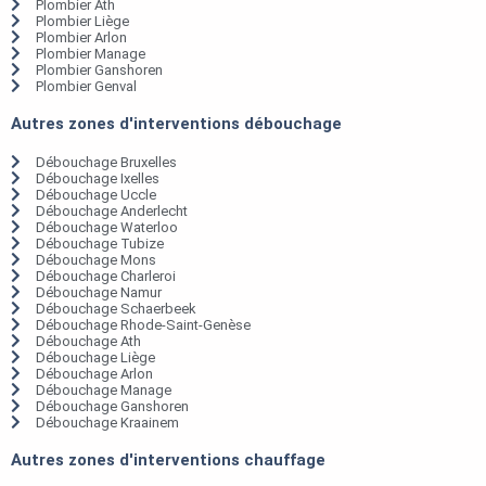
Plombier Ath
Plombier Liège
Plombier Arlon
Plombier Manage
Plombier Ganshoren
Plombier Genval
Autres zones d'interventions débouchage
Débouchage Bruxelles
Débouchage Ixelles
Débouchage Uccle
Débouchage Anderlecht
Débouchage Waterloo
Débouchage Tubize
Débouchage Mons
Débouchage Charleroi
Débouchage Namur
Débouchage Schaerbeek
Débouchage Rhode-Saint-Genèse
Débouchage Ath
Débouchage Liège
Débouchage Arlon
Débouchage Manage
Débouchage Ganshoren
Débouchage Kraainem
Autres zones d'interventions chauffage