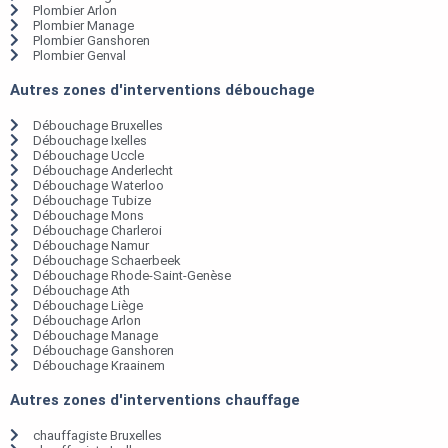
Plombier Arlon
Plombier Manage
Plombier Ganshoren
Plombier Genval
Autres zones d'interventions débouchage
Débouchage Bruxelles
Débouchage Ixelles
Débouchage Uccle
Débouchage Anderlecht
Débouchage Waterloo
Débouchage Tubize
Débouchage Mons
Débouchage Charleroi
Débouchage Namur
Débouchage Schaerbeek
Débouchage Rhode-Saint-Genèse
Débouchage Ath
Débouchage Liège
Débouchage Arlon
Débouchage Manage
Débouchage Ganshoren
Débouchage Kraainem
Autres zones d'interventions chauffage
chauffagiste Bruxelles