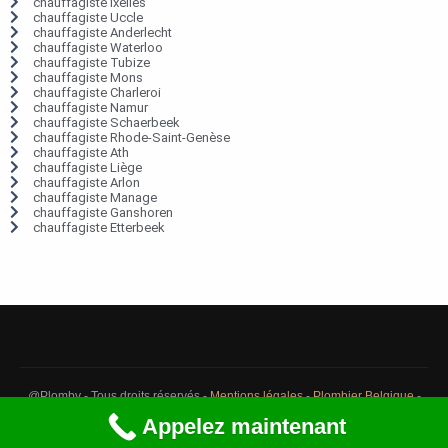
chauffagiste Ixelles
chauffagiste Uccle
chauffagiste Anderlecht
chauffagiste Waterloo
chauffagiste Tubize
chauffagiste Mons
chauffagiste Charleroi
chauffagiste Namur
chauffagiste Schaerbeek
chauffagiste Rhode-Saint-Genèse
chauffagiste Ath
chauffagiste Liège
chauffagiste Arlon
chauffagiste Manage
chauffagiste Ganshoren
chauffagiste Etterbeek
@Plomby - Tous droits réservés -
Mentions légales
-
Plombier Belgique
-
Débouchage Belgique
-
Détection fuite eau Belgique
Appelez maintenant