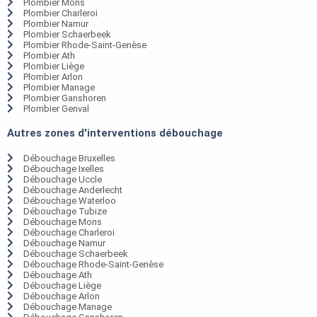
Plombier Mons
Plombier Charleroi
Plombier Namur
Plombier Schaerbeek
Plombier Rhode-Saint-Genèse
Plombier Ath
Plombier Liège
Plombier Arlon
Plombier Manage
Plombier Ganshoren
Plombier Genval
Autres zones d'interventions débouchage
Débouchage Bruxelles
Débouchage Ixelles
Débouchage Uccle
Débouchage Anderlecht
Débouchage Waterloo
Débouchage Tubize
Débouchage Mons
Débouchage Charleroi
Débouchage Namur
Débouchage Schaerbeek
Débouchage Rhode-Saint-Genèse
Débouchage Ath
Débouchage Liège
Débouchage Arlon
Débouchage Manage