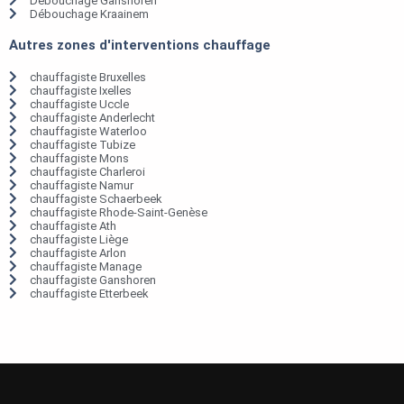
Débouchage Ganshoren
Débouchage Kraainem
Autres zones d'interventions chauffage
chauffagiste Bruxelles
chauffagiste Ixelles
chauffagiste Uccle
chauffagiste Anderlecht
chauffagiste Waterloo
chauffagiste Tubize
chauffagiste Mons
chauffagiste Charleroi
chauffagiste Namur
chauffagiste Schaerbeek
chauffagiste Rhode-Saint-Genèse
chauffagiste Ath
chauffagiste Liège
chauffagiste Arlon
chauffagiste Manage
chauffagiste Ganshoren
chauffagiste Etterbeek