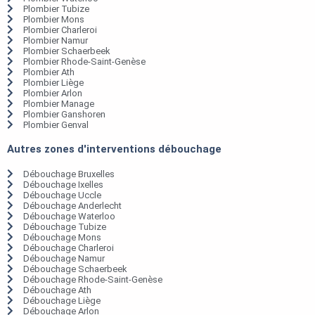
Plombier Tubize
Plombier Mons
Plombier Charleroi
Plombier Namur
Plombier Schaerbeek
Plombier Rhode-Saint-Genèse
Plombier Ath
Plombier Liège
Plombier Arlon
Plombier Manage
Plombier Ganshoren
Plombier Genval
Autres zones d'interventions débouchage
Débouchage Bruxelles
Débouchage Ixelles
Débouchage Uccle
Débouchage Anderlecht
Débouchage Waterloo
Débouchage Tubize
Débouchage Mons
Débouchage Charleroi
Débouchage Namur
Débouchage Schaerbeek
Débouchage Rhode-Saint-Genèse
Débouchage Ath
Débouchage Liège
Débouchage Arlon