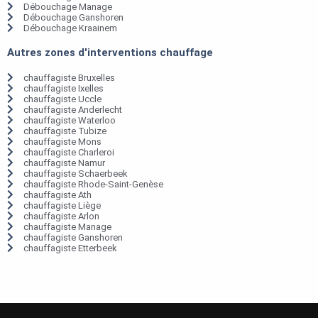
Débouchage Manage
Débouchage Ganshoren
Débouchage Kraainem
Autres zones d'interventions chauffage
chauffagiste Bruxelles
chauffagiste Ixelles
chauffagiste Uccle
chauffagiste Anderlecht
chauffagiste Waterloo
chauffagiste Tubize
chauffagiste Mons
chauffagiste Charleroi
chauffagiste Namur
chauffagiste Schaerbeek
chauffagiste Rhode-Saint-Genèse
chauffagiste Ath
chauffagiste Liège
chauffagiste Arlon
chauffagiste Manage
chauffagiste Ganshoren
chauffagiste Etterbeek