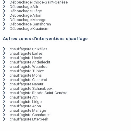
Débouchage Rhode-Saint-Genèse
Débouchage Ath
Débouchage Liège
Débouchage Arlon
Débouchage Manage
Débouchage Ganshoren
Débouchage Kraainem
Autres zones d'interventions chauffage
chauffagiste Bruxelles
chauffagiste Ixelles
chauffagiste Uccle
chauffagiste Anderlecht
chauffagiste Waterloo
chauffagiste Tubize
chauffagiste Mons
chauffagiste Charleroi
chauffagiste Namur
chauffagiste Schaerbeek
chauffagiste Rhode-Saint-Genèse
chauffagiste Ath
chauffagiste Liège
chauffagiste Arlon
chauffagiste Manage
chauffagiste Ganshoren
chauffagiste Etterbeek