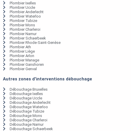
Plombier Ixelles
Plombier Uccle
Plombier Anderlecht
Plombier Waterloo
Plombier Tubize
Plombier Mons
Plombier Charleroi
Plombier Namur
Plombier Schaerbeek
Plombier Rhode-Saint-Genèse
Plombier Ath
Plombier Liège
Plombier Arlon
Plombier Manage
Plombier Ganshoren
Plombier Genval
Autres zones d'interventions débouchage
Débouchage Bruxelles
Débouchage Ixelles
Débouchage Uccle
Débouchage Anderlecht
Débouchage Waterloo
Débouchage Tubize
Débouchage Mons
Débouchage Charleroi
Débouchage Namur
Débouchage Schaerbeek