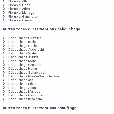
Plombier Ath
Plombier Liège
Plombier Arlon
Plombier Manage
Plombier Ganshoren
Plombier Genval
Autres zones d'interventions débouchage
Débouchage Bruxelles
Débouchage Ixelles
Débouchage Uccle
Débouchage Anderlecht
Débouchage Waterloo
Débouchage Tubize
Débouchage Mons
Débouchage Charleroi
Débouchage Namur
Débouchage Schaerbeek
Débouchage Rhode-Saint-Genèse
Débouchage Ath
Débouchage Liège
Débouchage Arlon
Débouchage Manage
Débouchage Ganshoren
Débouchage Kraainem
Autres zones d'interventions chauffage