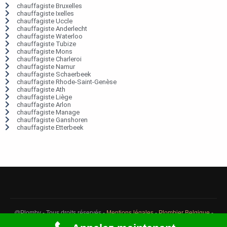
chauffagiste Bruxelles
chauffagiste Ixelles
chauffagiste Uccle
chauffagiste Anderlecht
chauffagiste Waterloo
chauffagiste Tubize
chauffagiste Mons
chauffagiste Charleroi
chauffagiste Namur
chauffagiste Schaerbeek
chauffagiste Rhode-Saint-Genèse
chauffagiste Ath
chauffagiste Liège
chauffagiste Arlon
chauffagiste Manage
chauffagiste Ganshoren
chauffagiste Etterbeek
@Plomby - Tous droits réservés -
Mentions légales
-
Plombier Belgique
-
Débouchage Belgique
-
Détection fuite eau Belgique