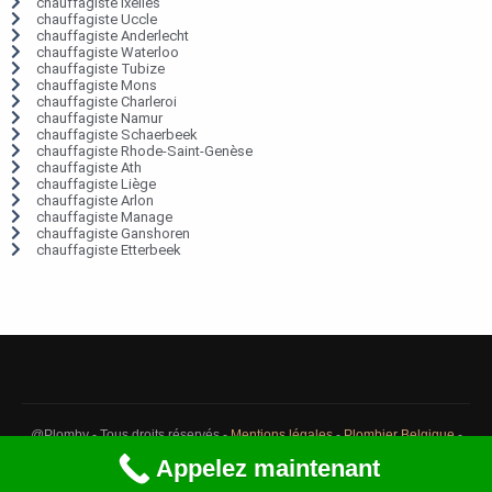
chauffagiste Ixelles
chauffagiste Uccle
chauffagiste Anderlecht
chauffagiste Waterloo
chauffagiste Tubize
chauffagiste Mons
chauffagiste Charleroi
chauffagiste Namur
chauffagiste Schaerbeek
chauffagiste Rhode-Saint-Genèse
chauffagiste Ath
chauffagiste Liège
chauffagiste Arlon
chauffagiste Manage
chauffagiste Ganshoren
chauffagiste Etterbeek
@Plomby - Tous droits réservés -
Mentions légales
-
Plombier Belgique
-
Débouchage Belgique
-
Détection fuite eau Belgique
Appelez maintenant