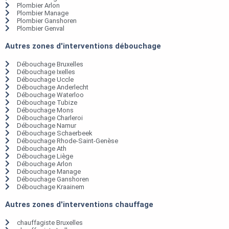
Plombier Arlon
Plombier Manage
Plombier Ganshoren
Plombier Genval
Autres zones d'interventions débouchage
Débouchage Bruxelles
Débouchage Ixelles
Débouchage Uccle
Débouchage Anderlecht
Débouchage Waterloo
Débouchage Tubize
Débouchage Mons
Débouchage Charleroi
Débouchage Namur
Débouchage Schaerbeek
Débouchage Rhode-Saint-Genèse
Débouchage Ath
Débouchage Liège
Débouchage Arlon
Débouchage Manage
Débouchage Ganshoren
Débouchage Kraainem
Autres zones d'interventions chauffage
chauffagiste Bruxelles