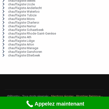
chauffagiste Ixelles
chauffagiste Uccle
chauffagiste Anderlecht
chauffagiste Waterloo
chauffagiste Tubize
chauffagiste Mons
chauffagiste Charleroi
chauffagiste Namur
chauffagiste Schaerbeek
chauffagiste Rhode-Saint-Genèse
chauffagiste Ath
chauffagiste Liège
chauffagiste Arlon
chauffagiste Manage
chauffagiste Ganshoren
chauffagiste Etterbeek
@Plomby - Tous droits réservés -
Mentions légales
-
Plombier Belgique
-
Débouchage Belgique
-
Détection fuite eau Belgique
Appelez maintenant