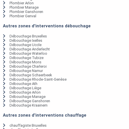
Plombier Arlon
Plombier Manage
Plombier Ganshoren
Plombier Genval
Autres zones d'interventions débouchage
Débouchage Bruxelles
Débouchage Ixelles
Débouchage Uccle
Débouchage Anderlecht
Débouchage Waterloo
Débouchage Tubize
Débouchage Mons
Débouchage Charleroi
Débouchage Namur
Débouchage Schaerbeek
Débouchage Rhode-Saint-Genèse
Débouchage Ath
Débouchage Liège
Débouchage Arlon
Débouchage Manage
Débouchage Ganshoren
Débouchage Kraainem
Autres zones d'interventions chauffage
chauffagiste Bruxelles