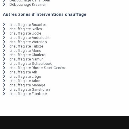
Débouchage Ganshoren
Débouchage Kraainem
Autres zones d'interventions chauffage
chauffagiste Bruxelles
chauffagiste Ixelles
chauffagiste Uccle
chauffagiste Anderlecht
chauffagiste Waterloo
chauffagiste Tubize
chauffagiste Mons
chauffagiste Charleroi
chauffagiste Namur
chauffagiste Schaerbeek
chauffagiste Rhode-Saint-Genèse
chauffagiste Ath
chauffagiste Liège
chauffagiste Arlon
chauffagiste Manage
chauffagiste Ganshoren
chauffagiste Etterbeek