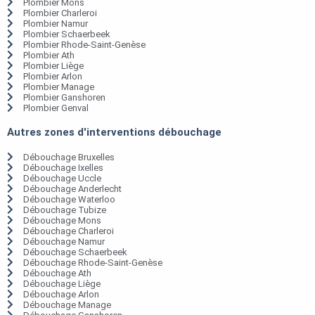
Plombier Mons
Plombier Charleroi
Plombier Namur
Plombier Schaerbeek
Plombier Rhode-Saint-Genèse
Plombier Ath
Plombier Liège
Plombier Arlon
Plombier Manage
Plombier Ganshoren
Plombier Genval
Autres zones d'interventions débouchage
Débouchage Bruxelles
Débouchage Ixelles
Débouchage Uccle
Débouchage Anderlecht
Débouchage Waterloo
Débouchage Tubize
Débouchage Mons
Débouchage Charleroi
Débouchage Namur
Débouchage Schaerbeek
Débouchage Rhode-Saint-Genèse
Débouchage Ath
Débouchage Liège
Débouchage Arlon
Débouchage Manage