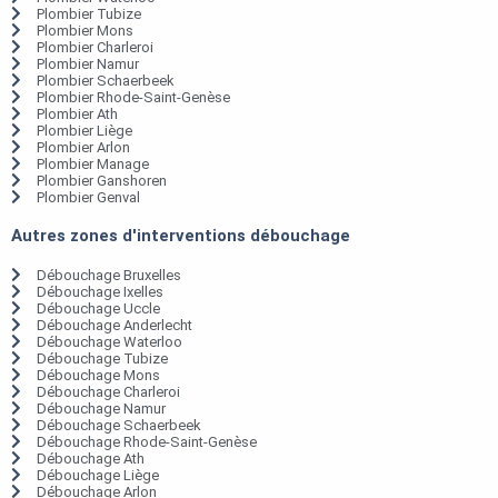
Plombier Tubize
Plombier Mons
Plombier Charleroi
Plombier Namur
Plombier Schaerbeek
Plombier Rhode-Saint-Genèse
Plombier Ath
Plombier Liège
Plombier Arlon
Plombier Manage
Plombier Ganshoren
Plombier Genval
Autres zones d'interventions débouchage
Débouchage Bruxelles
Débouchage Ixelles
Débouchage Uccle
Débouchage Anderlecht
Débouchage Waterloo
Débouchage Tubize
Débouchage Mons
Débouchage Charleroi
Débouchage Namur
Débouchage Schaerbeek
Débouchage Rhode-Saint-Genèse
Débouchage Ath
Débouchage Liège
Débouchage Arlon