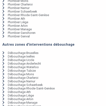
Plombier Mons
Plombier Charleroi
Plombier Namur
Plombier Schaerbeek
Plombier Rhode-Saint-Genèse
Plombier Ath
Plombier Liège
Plombier Arlon
Plombier Manage
Plombier Ganshoren
Plombier Genval
Autres zones d'interventions débouchage
Débouchage Bruxelles
Débouchage Ixelles
Débouchage Uccle
Débouchage Anderlecht
Débouchage Waterloo
Débouchage Tubize
Débouchage Mons
Débouchage Charleroi
Débouchage Namur
Débouchage Schaerbeek
Débouchage Rhode-Saint-Genèse
Débouchage Ath
Débouchage Liège
Débouchage Arlon
Débouchage Manage