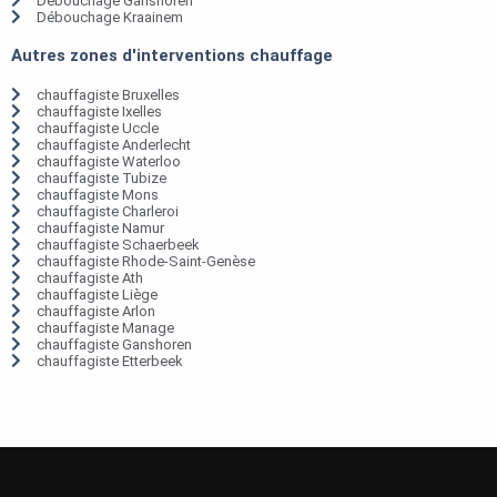
Débouchage Ganshoren
Débouchage Kraainem
Autres zones d'interventions chauffage
chauffagiste Bruxelles
chauffagiste Ixelles
chauffagiste Uccle
chauffagiste Anderlecht
chauffagiste Waterloo
chauffagiste Tubize
chauffagiste Mons
chauffagiste Charleroi
chauffagiste Namur
chauffagiste Schaerbeek
chauffagiste Rhode-Saint-Genèse
chauffagiste Ath
chauffagiste Liège
chauffagiste Arlon
chauffagiste Manage
chauffagiste Ganshoren
chauffagiste Etterbeek