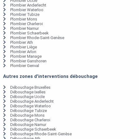
Plombier Uccle
Plombier Anderlecht
Plombier Waterloo
Plombier Tubize
Plombier Mons
Plombier Charleroi
Plombier Namur
Plombier Schaerbeek
Plombier Rhode-Saint-Genèse
Plombier Ath
Plombier Liège
Plombier Arlon
Plombier Manage
Plombier Ganshoren
Plombier Genval
Autres zones d'interventions débouchage
Débouchage Bruxelles
Débouchage Ixelles
Débouchage Uccle
Débouchage Anderlecht
Débouchage Waterloo
Débouchage Tubize
Débouchage Mons
Débouchage Charleroi
Débouchage Namur
Débouchage Schaerbeek
Débouchage Rhode-Saint-Genèse
Débouchage Ath