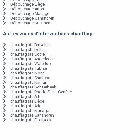
Débouchage Liège
Débouchage Arlon
Débouchage Manage
Débouchage Ganshoren
Débouchage Kraainem
Autres zones d'interventions chauffage
chauffagiste Bruxelles
chauffagiste Ixelles
chauffagiste Uccle
chauffagiste Anderlecht
chauffagiste Waterloo
chauffagiste Tubize
chauffagiste Mons
chauffagiste Charleroi
chauffagiste Namur
chauffagiste Schaerbeek
chauffagiste Rhode-Saint-Genèse
chauffagiste Ath
chauffagiste Liège
chauffagiste Arlon
chauffagiste Manage
chauffagiste Ganshoren
chauffagiste Etterbeek