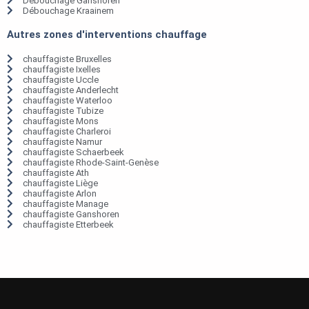
Débouchage Ganshoren
Débouchage Kraainem
Autres zones d'interventions chauffage
chauffagiste Bruxelles
chauffagiste Ixelles
chauffagiste Uccle
chauffagiste Anderlecht
chauffagiste Waterloo
chauffagiste Tubize
chauffagiste Mons
chauffagiste Charleroi
chauffagiste Namur
chauffagiste Schaerbeek
chauffagiste Rhode-Saint-Genèse
chauffagiste Ath
chauffagiste Liège
chauffagiste Arlon
chauffagiste Manage
chauffagiste Ganshoren
chauffagiste Etterbeek