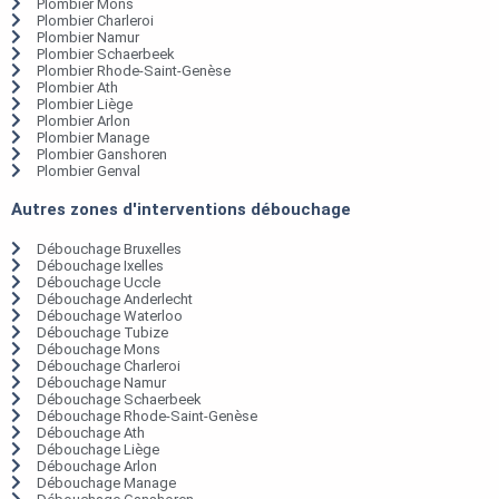
Plombier Mons
Plombier Charleroi
Plombier Namur
Plombier Schaerbeek
Plombier Rhode-Saint-Genèse
Plombier Ath
Plombier Liège
Plombier Arlon
Plombier Manage
Plombier Ganshoren
Plombier Genval
Autres zones d'interventions débouchage
Débouchage Bruxelles
Débouchage Ixelles
Débouchage Uccle
Débouchage Anderlecht
Débouchage Waterloo
Débouchage Tubize
Débouchage Mons
Débouchage Charleroi
Débouchage Namur
Débouchage Schaerbeek
Débouchage Rhode-Saint-Genèse
Débouchage Ath
Débouchage Liège
Débouchage Arlon
Débouchage Manage