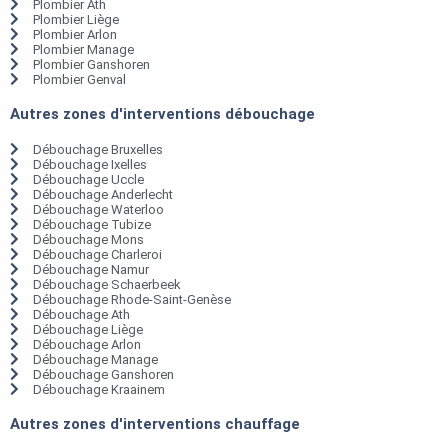
Plombier Ath
Plombier Liège
Plombier Arlon
Plombier Manage
Plombier Ganshoren
Plombier Genval
Autres zones d'interventions débouchage
Débouchage Bruxelles
Débouchage Ixelles
Débouchage Uccle
Débouchage Anderlecht
Débouchage Waterloo
Débouchage Tubize
Débouchage Mons
Débouchage Charleroi
Débouchage Namur
Débouchage Schaerbeek
Débouchage Rhode-Saint-Genèse
Débouchage Ath
Débouchage Liège
Débouchage Arlon
Débouchage Manage
Débouchage Ganshoren
Débouchage Kraainem
Autres zones d'interventions chauffage