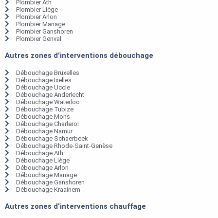
Plombier Ath
Plombier Liège
Plombier Arlon
Plombier Manage
Plombier Ganshoren
Plombier Genval
Autres zones d'interventions débouchage
Débouchage Bruxelles
Débouchage Ixelles
Débouchage Uccle
Débouchage Anderlecht
Débouchage Waterloo
Débouchage Tubize
Débouchage Mons
Débouchage Charleroi
Débouchage Namur
Débouchage Schaerbeek
Débouchage Rhode-Saint-Genèse
Débouchage Ath
Débouchage Liège
Débouchage Arlon
Débouchage Manage
Débouchage Ganshoren
Débouchage Kraainem
Autres zones d'interventions chauffage