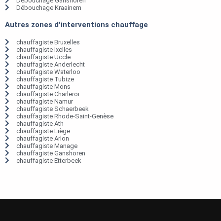
Débouchage Ganshoren
Débouchage Kraainem
Autres zones d'interventions chauffage
chauffagiste Bruxelles
chauffagiste Ixelles
chauffagiste Uccle
chauffagiste Anderlecht
chauffagiste Waterloo
chauffagiste Tubize
chauffagiste Mons
chauffagiste Charleroi
chauffagiste Namur
chauffagiste Schaerbeek
chauffagiste Rhode-Saint-Genèse
chauffagiste Ath
chauffagiste Liège
chauffagiste Arlon
chauffagiste Manage
chauffagiste Ganshoren
chauffagiste Etterbeek