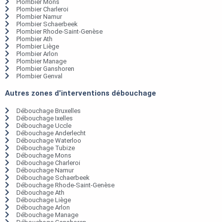
Plombier Mons
Plombier Charleroi
Plombier Namur
Plombier Schaerbeek
Plombier Rhode-Saint-Genèse
Plombier Ath
Plombier Liège
Plombier Arlon
Plombier Manage
Plombier Ganshoren
Plombier Genval
Autres zones d'interventions débouchage
Débouchage Bruxelles
Débouchage Ixelles
Débouchage Uccle
Débouchage Anderlecht
Débouchage Waterloo
Débouchage Tubize
Débouchage Mons
Débouchage Charleroi
Débouchage Namur
Débouchage Schaerbeek
Débouchage Rhode-Saint-Genèse
Débouchage Ath
Débouchage Liège
Débouchage Arlon
Débouchage Manage