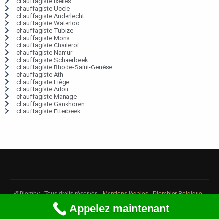
chauffagiste Ixelles
chauffagiste Uccle
chauffagiste Anderlecht
chauffagiste Waterloo
chauffagiste Tubize
chauffagiste Mons
chauffagiste Charleroi
chauffagiste Namur
chauffagiste Schaerbeek
chauffagiste Rhode-Saint-Genèse
chauffagiste Ath
chauffagiste Liège
chauffagiste Arlon
chauffagiste Manage
chauffagiste Ganshoren
chauffagiste Etterbeek
@Plomby - Tous droits réservés -
Mentions légales
-
Plombier Belgique
-
Débouchage Belgique
-
Détection fuite eau Belgique
Appelez maintenant