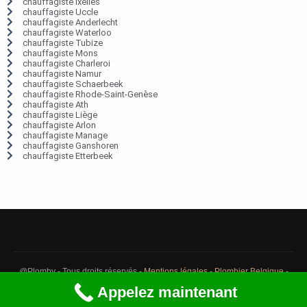
chauffagiste Ixelles
chauffagiste Uccle
chauffagiste Anderlecht
chauffagiste Waterloo
chauffagiste Tubize
chauffagiste Mons
chauffagiste Charleroi
chauffagiste Namur
chauffagiste Schaerbeek
chauffagiste Rhode-Saint-Genèse
chauffagiste Ath
chauffagiste Liège
chauffagiste Arlon
chauffagiste Manage
chauffagiste Ganshoren
chauffagiste Etterbeek
@Plomby - Tous droits réservés -
Mentions légales
-
Plombier Belgique
-
Débouchage Belgique
-
Détection fuite eau Belgique
Appelez maintenant