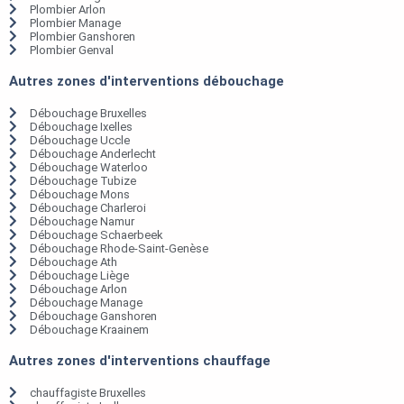
Plombier Arlon
Plombier Manage
Plombier Ganshoren
Plombier Genval
Autres zones d'interventions débouchage
Débouchage Bruxelles
Débouchage Ixelles
Débouchage Uccle
Débouchage Anderlecht
Débouchage Waterloo
Débouchage Tubize
Débouchage Mons
Débouchage Charleroi
Débouchage Namur
Débouchage Schaerbeek
Débouchage Rhode-Saint-Genèse
Débouchage Ath
Débouchage Liège
Débouchage Arlon
Débouchage Manage
Débouchage Ganshoren
Débouchage Kraainem
Autres zones d'interventions chauffage
chauffagiste Bruxelles