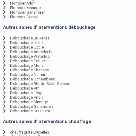
Plombier Arlon
Plombier Manage
Plombier Ganshoren
Plombier Genval
Autres zones d'interventions débouchage
Débouchage Bruxelles
Débouchage Ixelles
Débouchage Uccle
Débouchage Anderlecht
Débouchage Waterloo
Débouchage Tubize
Débouchage Mons
Débouchage Charleroi
Débouchage Namur
Débouchage Schaerbeek
Débouchage Rhode-Saint-Genèse
Débouchage Ath
Débouchage Liège
Débouchage Arlon
Débouchage Manage
Débouchage Ganshoren
Débouchage Kraainem
Autres zones d'interventions chauffage
chauffagiste Bruxelles