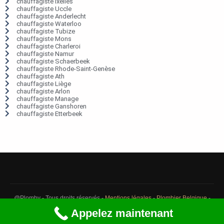
chauffagiste Ixelles
chauffagiste Uccle
chauffagiste Anderlecht
chauffagiste Waterloo
chauffagiste Tubize
chauffagiste Mons
chauffagiste Charleroi
chauffagiste Namur
chauffagiste Schaerbeek
chauffagiste Rhode-Saint-Genèse
chauffagiste Ath
chauffagiste Liège
chauffagiste Arlon
chauffagiste Manage
chauffagiste Ganshoren
chauffagiste Etterbeek
@Plomby - Tous droits réservés -
Mentions légales
-
Plombier Belgique
-
Débouchage Belgique
-
Détection fuite eau Belgique
Appelez maintenant