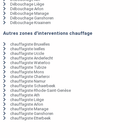
Débouchage Liège
Débouchage Arlon
Débouchage Manage
Débouchage Ganshoren
Débouchage Kraainem
Autres zones d'interventions chauffage
chauffagiste Bruxelles
chauffagiste Ixelles
chauffagiste Uccle
chauffagiste Anderlecht
chauffagiste Waterloo
chauffagiste Tubize
chauffagiste Mons
chauffagiste Charleroi
chauffagiste Namur
chauffagiste Schaerbeek
chauffagiste Rhode-Saint-Genèse
chauffagiste Ath
chauffagiste Liège
chauffagiste Arlon
chauffagiste Manage
chauffagiste Ganshoren
chauffagiste Etterbeek