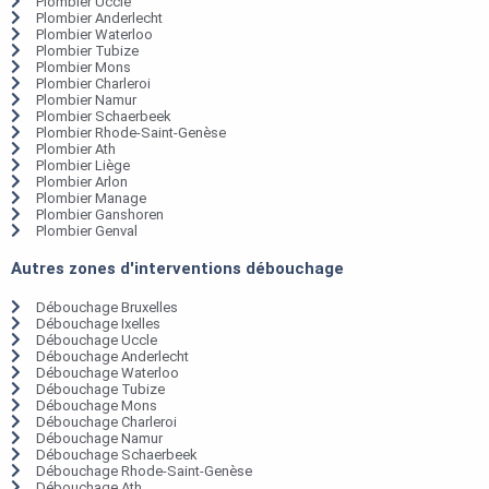
Plombier Uccle
Plombier Anderlecht
Plombier Waterloo
Plombier Tubize
Plombier Mons
Plombier Charleroi
Plombier Namur
Plombier Schaerbeek
Plombier Rhode-Saint-Genèse
Plombier Ath
Plombier Liège
Plombier Arlon
Plombier Manage
Plombier Ganshoren
Plombier Genval
Autres zones d'interventions débouchage
Débouchage Bruxelles
Débouchage Ixelles
Débouchage Uccle
Débouchage Anderlecht
Débouchage Waterloo
Débouchage Tubize
Débouchage Mons
Débouchage Charleroi
Débouchage Namur
Débouchage Schaerbeek
Débouchage Rhode-Saint-Genèse
Débouchage Ath