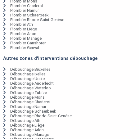
Plombier Mons
Plombier Charleroi
Plombier Namur
Plombier Schaerbeek
Plombier Rhode-Saint-Genèse
Plombier Ath
Plombier Liège
Plombier Arlon
Plombier Manage
Plombier Ganshoren
Plombier Genval
Autres zones d'interventions débouchage
Débouchage Bruxelles
Débouchage Ixelles
Débouchage Uccle
Débouchage Anderlecht
Débouchage Waterloo
Débouchage Tubize
Débouchage Mons
Débouchage Charleroi
Débouchage Namur
Débouchage Schaerbeek
Débouchage Rhode-Saint-Genèse
Débouchage Ath
Débouchage Liège
Débouchage Arlon
Débouchage Manage