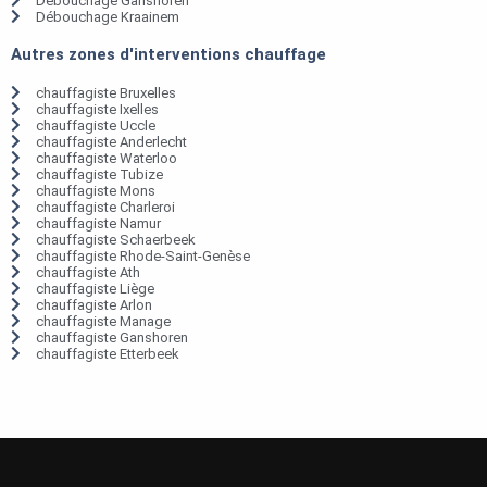
Débouchage Ganshoren
Débouchage Kraainem
Autres zones d'interventions chauffage
chauffagiste Bruxelles
chauffagiste Ixelles
chauffagiste Uccle
chauffagiste Anderlecht
chauffagiste Waterloo
chauffagiste Tubize
chauffagiste Mons
chauffagiste Charleroi
chauffagiste Namur
chauffagiste Schaerbeek
chauffagiste Rhode-Saint-Genèse
chauffagiste Ath
chauffagiste Liège
chauffagiste Arlon
chauffagiste Manage
chauffagiste Ganshoren
chauffagiste Etterbeek