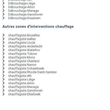
Débouchage Liège
Débouchage Arlon
Débouchage Manage
Débouchage Ganshoren
Débouchage Kraainem
Autres zones d'interventions chauffage
chauffagiste Bruxelles
chauffagiste Ixelles
chauffagiste Uccle
chauffagiste Anderlecht
chauffagiste Waterloo
chauffagiste Tubize
chauffagiste Mons
chauffagiste Charleroi
chauffagiste Namur
chauffagiste Schaerbeek
chauffagiste Rhode-Saint-Genèse
chauffagiste Ath
chauffagiste Liège
chauffagiste Arlon
chauffagiste Manage
chauffagiste Ganshoren
chauffagiste Etterbeek