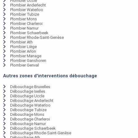
Plombier Uccle
Plombier Anderlecht
Plombier Waterloo
Plombier Tubize
Plombier Mons
Plombier Charleroi
Plombier Namur
Plombier Schaerbeek
Plombier Rhode-Saint-Genèse
Plombier Ath
Plombier Liège
Plombier Arlon
Plombier Manage
Plombier Ganshoren
Plombier Genval
Autres zones d'interventions débouchage
Débouchage Bruxelles
Débouchage Ixelles
Débouchage Uccle
Débouchage Anderlecht
Débouchage Waterloo
Débouchage Tubize
Débouchage Mons
Débouchage Charleroi
Débouchage Namur
Débouchage Schaerbeek
Débouchage Rhode-Saint-Genèse
Débouchage Ath