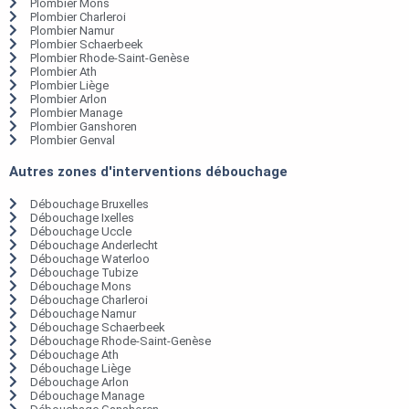
Plombier Mons
Plombier Charleroi
Plombier Namur
Plombier Schaerbeek
Plombier Rhode-Saint-Genèse
Plombier Ath
Plombier Liège
Plombier Arlon
Plombier Manage
Plombier Ganshoren
Plombier Genval
Autres zones d'interventions débouchage
Débouchage Bruxelles
Débouchage Ixelles
Débouchage Uccle
Débouchage Anderlecht
Débouchage Waterloo
Débouchage Tubize
Débouchage Mons
Débouchage Charleroi
Débouchage Namur
Débouchage Schaerbeek
Débouchage Rhode-Saint-Genèse
Débouchage Ath
Débouchage Liège
Débouchage Arlon
Débouchage Manage