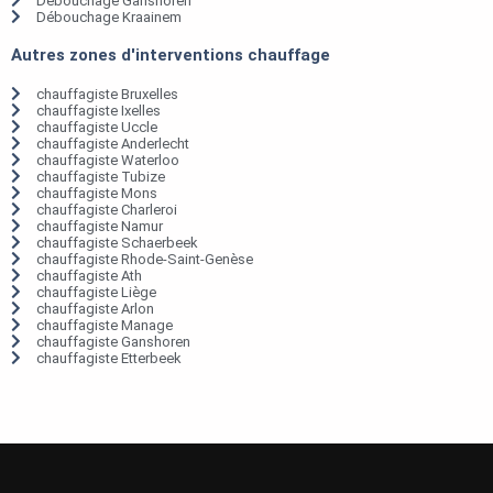
Débouchage Ganshoren
Débouchage Kraainem
Autres zones d'interventions chauffage
chauffagiste Bruxelles
chauffagiste Ixelles
chauffagiste Uccle
chauffagiste Anderlecht
chauffagiste Waterloo
chauffagiste Tubize
chauffagiste Mons
chauffagiste Charleroi
chauffagiste Namur
chauffagiste Schaerbeek
chauffagiste Rhode-Saint-Genèse
chauffagiste Ath
chauffagiste Liège
chauffagiste Arlon
chauffagiste Manage
chauffagiste Ganshoren
chauffagiste Etterbeek