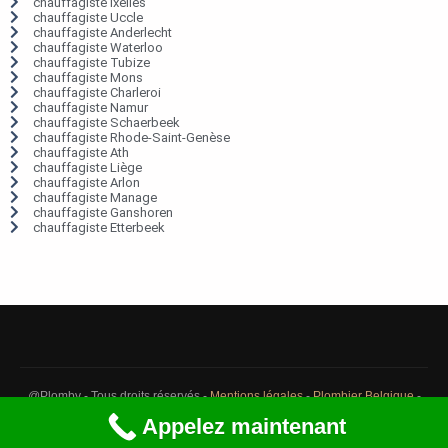
chauffagiste Ixelles
chauffagiste Uccle
chauffagiste Anderlecht
chauffagiste Waterloo
chauffagiste Tubize
chauffagiste Mons
chauffagiste Charleroi
chauffagiste Namur
chauffagiste Schaerbeek
chauffagiste Rhode-Saint-Genèse
chauffagiste Ath
chauffagiste Liège
chauffagiste Arlon
chauffagiste Manage
chauffagiste Ganshoren
chauffagiste Etterbeek
@Plomby - Tous droits réservés -
Mentions légales
-
Plombier Belgique
-
Débouchage Belgique
-
Détection fuite eau Belgique
Appelez maintenant