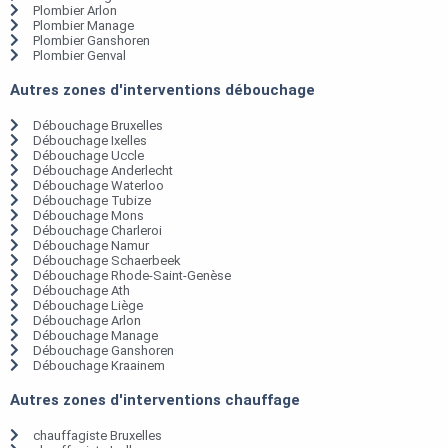
Plombier Arlon
Plombier Manage
Plombier Ganshoren
Plombier Genval
Autres zones d'interventions débouchage
Débouchage Bruxelles
Débouchage Ixelles
Débouchage Uccle
Débouchage Anderlecht
Débouchage Waterloo
Débouchage Tubize
Débouchage Mons
Débouchage Charleroi
Débouchage Namur
Débouchage Schaerbeek
Débouchage Rhode-Saint-Genèse
Débouchage Ath
Débouchage Liège
Débouchage Arlon
Débouchage Manage
Débouchage Ganshoren
Débouchage Kraainem
Autres zones d'interventions chauffage
chauffagiste Bruxelles