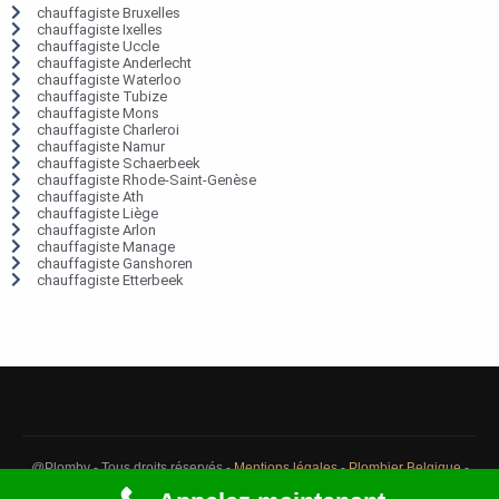
chauffagiste Bruxelles
chauffagiste Ixelles
chauffagiste Uccle
chauffagiste Anderlecht
chauffagiste Waterloo
chauffagiste Tubize
chauffagiste Mons
chauffagiste Charleroi
chauffagiste Namur
chauffagiste Schaerbeek
chauffagiste Rhode-Saint-Genèse
chauffagiste Ath
chauffagiste Liège
chauffagiste Arlon
chauffagiste Manage
chauffagiste Ganshoren
chauffagiste Etterbeek
@Plomby - Tous droits réservés -
Mentions légales
-
Plombier Belgique
-
Débouchage Belgique
-
Détection fuite eau Belgique