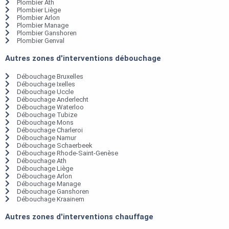
Plombier Ath
Plombier Liège
Plombier Arlon
Plombier Manage
Plombier Ganshoren
Plombier Genval
Autres zones d'interventions débouchage
Débouchage Bruxelles
Débouchage Ixelles
Débouchage Uccle
Débouchage Anderlecht
Débouchage Waterloo
Débouchage Tubize
Débouchage Mons
Débouchage Charleroi
Débouchage Namur
Débouchage Schaerbeek
Débouchage Rhode-Saint-Genèse
Débouchage Ath
Débouchage Liège
Débouchage Arlon
Débouchage Manage
Débouchage Ganshoren
Débouchage Kraainem
Autres zones d'interventions chauffage