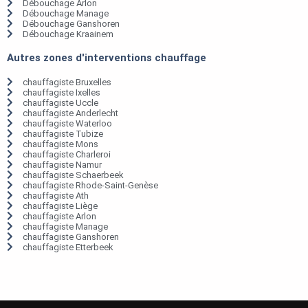
Débouchage Arlon
Débouchage Manage
Débouchage Ganshoren
Débouchage Kraainem
Autres zones d'interventions chauffage
chauffagiste Bruxelles
chauffagiste Ixelles
chauffagiste Uccle
chauffagiste Anderlecht
chauffagiste Waterloo
chauffagiste Tubize
chauffagiste Mons
chauffagiste Charleroi
chauffagiste Namur
chauffagiste Schaerbeek
chauffagiste Rhode-Saint-Genèse
chauffagiste Ath
chauffagiste Liège
chauffagiste Arlon
chauffagiste Manage
chauffagiste Ganshoren
chauffagiste Etterbeek