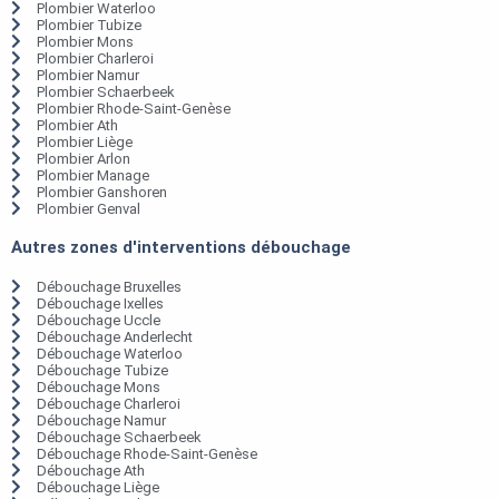
Plombier Waterloo
Plombier Tubize
Plombier Mons
Plombier Charleroi
Plombier Namur
Plombier Schaerbeek
Plombier Rhode-Saint-Genèse
Plombier Ath
Plombier Liège
Plombier Arlon
Plombier Manage
Plombier Ganshoren
Plombier Genval
Autres zones d'interventions débouchage
Débouchage Bruxelles
Débouchage Ixelles
Débouchage Uccle
Débouchage Anderlecht
Débouchage Waterloo
Débouchage Tubize
Débouchage Mons
Débouchage Charleroi
Débouchage Namur
Débouchage Schaerbeek
Débouchage Rhode-Saint-Genèse
Débouchage Ath
Débouchage Liège