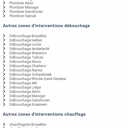
Plombier Arlon
Plombier Manage
Plombier Ganshoren
Plombier Genval
Autres zones d'interventions débouchage
Débouchage Bruxelles
Débouchage Ixelles
Débouchage Uccle
Débouchage Anderlecht
Débouchage Waterloo
Débouchage Tubize
Débouchage Mons
Débouchage Charleroi
Débouchage Namur
Débouchage Schaerbeek
Débouchage Rhode-Saint-Genèse
Débouchage Ath
Débouchage Liège
Débouchage Arlon
Débouchage Manage
Débouchage Ganshoren
Débouchage Kraainem
Autres zones d'interventions chauffage
chauffagiste Bruxelles