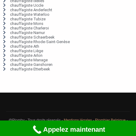
chauffagiste Ixelles
chauffagiste Uccle
chauffagiste Anderlecht
chauffagiste Waterloo
chauffagiste Tubize
chauffagiste Mons
chauffagiste Charleroi
chauffagiste Namur
chauffagiste Schaerbeek
chauffagiste Rhode-Saint-Genèse
chauffagiste Ath
chauffagiste Liège
chauffagiste Arlon
chauffagiste Manage
chauffagiste Ganshoren
chauffagiste Etterbeek
@Plomby - Tous droits réservés -
Mentions légales
-
Plombier Belgique
-
Débouchage Belgique
-
Détection fuite eau Belgique
Appelez maintenant