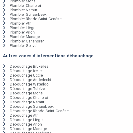
Plombier Mons
Plombier Charleroi
Plombier Namur
Plombier Schaerbeek
Plombier Rhode-Saint-Genèse
Plombier Ath
Plombier Liège
Plombier Arlon
Plombier Manage
Plombier Ganshoren
Plombier Genval
Autres zones d'interventions débouchage
Débouchage Bruxelles
Débouchage Ixelles
Débouchage Uccle
Débouchage Anderlecht
Débouchage Waterloo
Débouchage Tubize
Débouchage Mons
Débouchage Charleroi
Débouchage Namur
Débouchage Schaerbeek
Débouchage Rhode-Saint-Genèse
Débouchage Ath
Débouchage Liège
Débouchage Arlon
Débouchage Manage