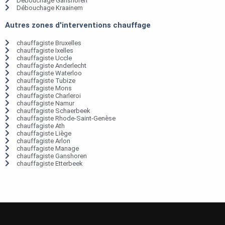
Débouchage Ganshoren
Débouchage Kraainem
Autres zones d'interventions chauffage
chauffagiste Bruxelles
chauffagiste Ixelles
chauffagiste Uccle
chauffagiste Anderlecht
chauffagiste Waterloo
chauffagiste Tubize
chauffagiste Mons
chauffagiste Charleroi
chauffagiste Namur
chauffagiste Schaerbeek
chauffagiste Rhode-Saint-Genèse
chauffagiste Ath
chauffagiste Liège
chauffagiste Arlon
chauffagiste Manage
chauffagiste Ganshoren
chauffagiste Etterbeek