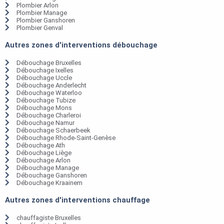
Plombier Arlon
Plombier Manage
Plombier Ganshoren
Plombier Genval
Autres zones d'interventions débouchage
Débouchage Bruxelles
Débouchage Ixelles
Débouchage Uccle
Débouchage Anderlecht
Débouchage Waterloo
Débouchage Tubize
Débouchage Mons
Débouchage Charleroi
Débouchage Namur
Débouchage Schaerbeek
Débouchage Rhode-Saint-Genèse
Débouchage Ath
Débouchage Liège
Débouchage Arlon
Débouchage Manage
Débouchage Ganshoren
Débouchage Kraainem
Autres zones d'interventions chauffage
chauffagiste Bruxelles