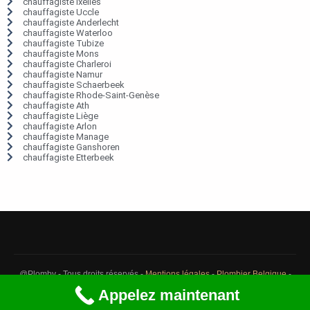
chauffagiste Ixelles
chauffagiste Uccle
chauffagiste Anderlecht
chauffagiste Waterloo
chauffagiste Tubize
chauffagiste Mons
chauffagiste Charleroi
chauffagiste Namur
chauffagiste Schaerbeek
chauffagiste Rhode-Saint-Genèse
chauffagiste Ath
chauffagiste Liège
chauffagiste Arlon
chauffagiste Manage
chauffagiste Ganshoren
chauffagiste Etterbeek
@Plomby - Tous droits réservés -
Mentions légales
-
Plombier Belgique
-
Débouchage Belgique
-
Détection fuite eau Belgique
Appelez maintenant