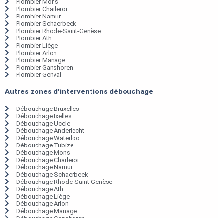
Plombier Mons
Plombier Charleroi
Plombier Namur
Plombier Schaerbeek
Plombier Rhode-Saint-Genèse
Plombier Ath
Plombier Liège
Plombier Arlon
Plombier Manage
Plombier Ganshoren
Plombier Genval
Autres zones d'interventions débouchage
Débouchage Bruxelles
Débouchage Ixelles
Débouchage Uccle
Débouchage Anderlecht
Débouchage Waterloo
Débouchage Tubize
Débouchage Mons
Débouchage Charleroi
Débouchage Namur
Débouchage Schaerbeek
Débouchage Rhode-Saint-Genèse
Débouchage Ath
Débouchage Liège
Débouchage Arlon
Débouchage Manage