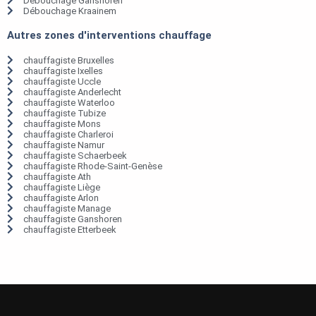
Débouchage Ganshoren
Débouchage Kraainem
Autres zones d'interventions chauffage
chauffagiste Bruxelles
chauffagiste Ixelles
chauffagiste Uccle
chauffagiste Anderlecht
chauffagiste Waterloo
chauffagiste Tubize
chauffagiste Mons
chauffagiste Charleroi
chauffagiste Namur
chauffagiste Schaerbeek
chauffagiste Rhode-Saint-Genèse
chauffagiste Ath
chauffagiste Liège
chauffagiste Arlon
chauffagiste Manage
chauffagiste Ganshoren
chauffagiste Etterbeek