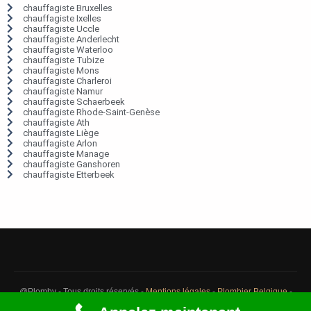
chauffagiste Bruxelles
chauffagiste Ixelles
chauffagiste Uccle
chauffagiste Anderlecht
chauffagiste Waterloo
chauffagiste Tubize
chauffagiste Mons
chauffagiste Charleroi
chauffagiste Namur
chauffagiste Schaerbeek
chauffagiste Rhode-Saint-Genèse
chauffagiste Ath
chauffagiste Liège
chauffagiste Arlon
chauffagiste Manage
chauffagiste Ganshoren
chauffagiste Etterbeek
@Plomby - Tous droits réservés -
Mentions légales
-
Plombier Belgique
-
Débouchage Belgique
-
Détection fuite eau Belgique