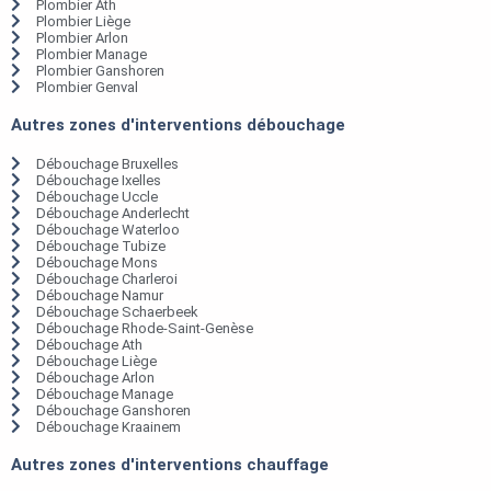
Plombier Ath
Plombier Liège
Plombier Arlon
Plombier Manage
Plombier Ganshoren
Plombier Genval
Autres zones d'interventions débouchage
Débouchage Bruxelles
Débouchage Ixelles
Débouchage Uccle
Débouchage Anderlecht
Débouchage Waterloo
Débouchage Tubize
Débouchage Mons
Débouchage Charleroi
Débouchage Namur
Débouchage Schaerbeek
Débouchage Rhode-Saint-Genèse
Débouchage Ath
Débouchage Liège
Débouchage Arlon
Débouchage Manage
Débouchage Ganshoren
Débouchage Kraainem
Autres zones d'interventions chauffage