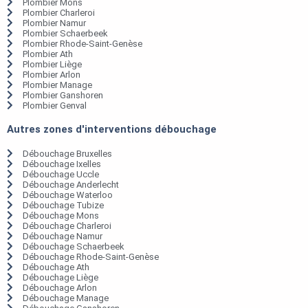
Plombier Mons
Plombier Charleroi
Plombier Namur
Plombier Schaerbeek
Plombier Rhode-Saint-Genèse
Plombier Ath
Plombier Liège
Plombier Arlon
Plombier Manage
Plombier Ganshoren
Plombier Genval
Autres zones d'interventions débouchage
Débouchage Bruxelles
Débouchage Ixelles
Débouchage Uccle
Débouchage Anderlecht
Débouchage Waterloo
Débouchage Tubize
Débouchage Mons
Débouchage Charleroi
Débouchage Namur
Débouchage Schaerbeek
Débouchage Rhode-Saint-Genèse
Débouchage Ath
Débouchage Liège
Débouchage Arlon
Débouchage Manage