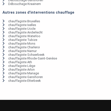
Débouchage Ganshoren
Débouchage Kraainem
Autres zones d'interventions chauffage
chauffagiste Bruxelles
chauffagiste Ixelles
chauffagiste Uccle
chauffagiste Anderlecht
chauffagiste Waterloo
chauffagiste Tubize
chauffagiste Mons
chauffagiste Charleroi
chauffagiste Namur
chauffagiste Schaerbeek
chauffagiste Rhode-Saint-Genèse
chauffagiste Ath
chauffagiste Liège
chauffagiste Arlon
chauffagiste Manage
chauffagiste Ganshoren
chauffagiste Etterbeek