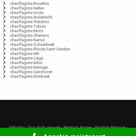
chauffagiste Bruxelles
chauffagiste Ixelles
chauffagiste Uccle
chauffagiste Anderlecht
chauffagiste Waterloo
chauffagiste Tubize
chauffagiste Mons
chauffagiste Charleroi
chauffagiste Namur
chauffagiste Schaerbeek
chauffagiste Rhode-Saint-Genèse
chauffagiste Ath
chauffagiste Liège
chauffagiste Arlon
chauffagiste Manage
chauffagiste Ganshoren
chauffagiste Etterbeek
@Plomby - Tous droits réservés -
Mentions légales
-
Plombier Belgique
-
Débouchage Belgique
-
Détection fuite eau Belgique