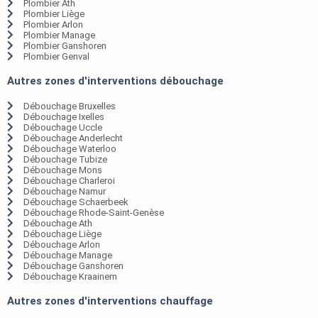
Plombier Ath
Plombier Liège
Plombier Arlon
Plombier Manage
Plombier Ganshoren
Plombier Genval
Autres zones d'interventions débouchage
Débouchage Bruxelles
Débouchage Ixelles
Débouchage Uccle
Débouchage Anderlecht
Débouchage Waterloo
Débouchage Tubize
Débouchage Mons
Débouchage Charleroi
Débouchage Namur
Débouchage Schaerbeek
Débouchage Rhode-Saint-Genèse
Débouchage Ath
Débouchage Liège
Débouchage Arlon
Débouchage Manage
Débouchage Ganshoren
Débouchage Kraainem
Autres zones d'interventions chauffage