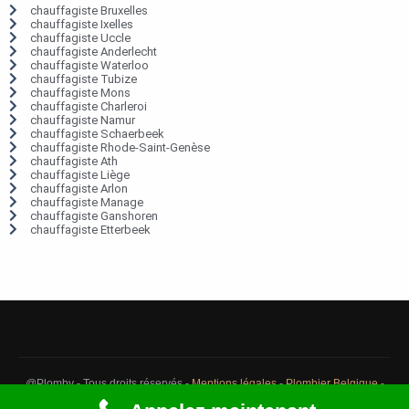
chauffagiste Bruxelles
chauffagiste Ixelles
chauffagiste Uccle
chauffagiste Anderlecht
chauffagiste Waterloo
chauffagiste Tubize
chauffagiste Mons
chauffagiste Charleroi
chauffagiste Namur
chauffagiste Schaerbeek
chauffagiste Rhode-Saint-Genèse
chauffagiste Ath
chauffagiste Liège
chauffagiste Arlon
chauffagiste Manage
chauffagiste Ganshoren
chauffagiste Etterbeek
@Plomby - Tous droits réservés -
Mentions légales
-
Plombier Belgique
-
Débouchage Belgique
-
Détection fuite eau Belgique