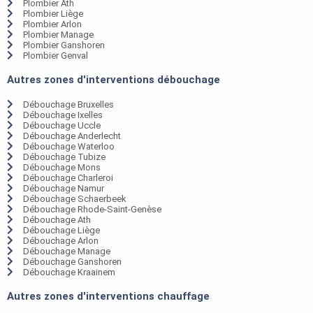
Plombier Ath
Plombier Liège
Plombier Arlon
Plombier Manage
Plombier Ganshoren
Plombier Genval
Autres zones d'interventions débouchage
Débouchage Bruxelles
Débouchage Ixelles
Débouchage Uccle
Débouchage Anderlecht
Débouchage Waterloo
Débouchage Tubize
Débouchage Mons
Débouchage Charleroi
Débouchage Namur
Débouchage Schaerbeek
Débouchage Rhode-Saint-Genèse
Débouchage Ath
Débouchage Liège
Débouchage Arlon
Débouchage Manage
Débouchage Ganshoren
Débouchage Kraainem
Autres zones d'interventions chauffage