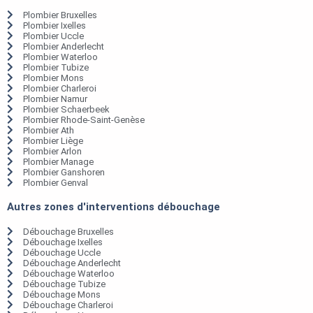
Plombier Bruxelles
Plombier Ixelles
Plombier Uccle
Plombier Anderlecht
Plombier Waterloo
Plombier Tubize
Plombier Mons
Plombier Charleroi
Plombier Namur
Plombier Schaerbeek
Plombier Rhode-Saint-Genèse
Plombier Ath
Plombier Liège
Plombier Arlon
Plombier Manage
Plombier Ganshoren
Plombier Genval
Autres zones d'interventions débouchage
Débouchage Bruxelles
Débouchage Ixelles
Débouchage Uccle
Débouchage Anderlecht
Débouchage Waterloo
Débouchage Tubize
Débouchage Mons
Débouchage Charleroi