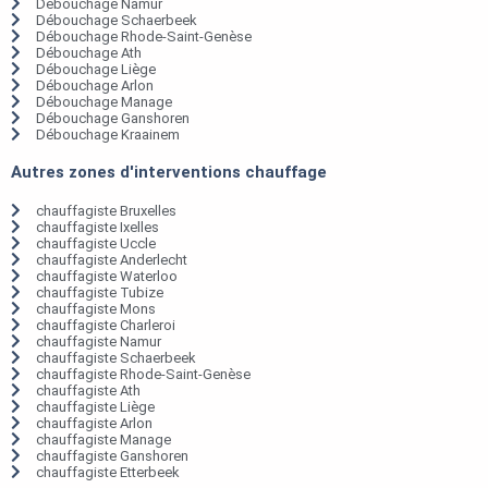
Débouchage Namur
Débouchage Schaerbeek
Débouchage Rhode-Saint-Genèse
Débouchage Ath
Débouchage Liège
Débouchage Arlon
Débouchage Manage
Débouchage Ganshoren
Débouchage Kraainem
Autres zones d'interventions chauffage
chauffagiste Bruxelles
chauffagiste Ixelles
chauffagiste Uccle
chauffagiste Anderlecht
chauffagiste Waterloo
chauffagiste Tubize
chauffagiste Mons
chauffagiste Charleroi
chauffagiste Namur
chauffagiste Schaerbeek
chauffagiste Rhode-Saint-Genèse
chauffagiste Ath
chauffagiste Liège
chauffagiste Arlon
chauffagiste Manage
chauffagiste Ganshoren
chauffagiste Etterbeek