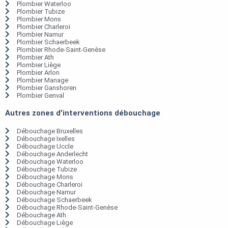
Plombier Waterloo
Plombier Tubize
Plombier Mons
Plombier Charleroi
Plombier Namur
Plombier Schaerbeek
Plombier Rhode-Saint-Genèse
Plombier Ath
Plombier Liège
Plombier Arlon
Plombier Manage
Plombier Ganshoren
Plombier Genval
Autres zones d'interventions débouchage
Débouchage Bruxelles
Débouchage Ixelles
Débouchage Uccle
Débouchage Anderlecht
Débouchage Waterloo
Débouchage Tubize
Débouchage Mons
Débouchage Charleroi
Débouchage Namur
Débouchage Schaerbeek
Débouchage Rhode-Saint-Genèse
Débouchage Ath
Débouchage Liège