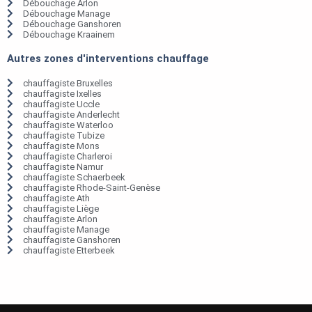
Débouchage Arlon
Débouchage Manage
Débouchage Ganshoren
Débouchage Kraainem
Autres zones d'interventions chauffage
chauffagiste Bruxelles
chauffagiste Ixelles
chauffagiste Uccle
chauffagiste Anderlecht
chauffagiste Waterloo
chauffagiste Tubize
chauffagiste Mons
chauffagiste Charleroi
chauffagiste Namur
chauffagiste Schaerbeek
chauffagiste Rhode-Saint-Genèse
chauffagiste Ath
chauffagiste Liège
chauffagiste Arlon
chauffagiste Manage
chauffagiste Ganshoren
chauffagiste Etterbeek