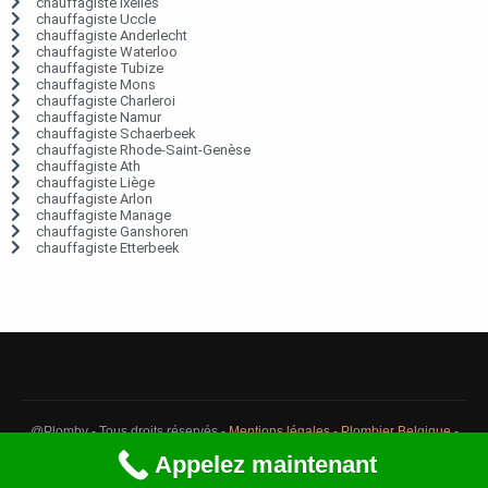
chauffagiste Ixelles
chauffagiste Uccle
chauffagiste Anderlecht
chauffagiste Waterloo
chauffagiste Tubize
chauffagiste Mons
chauffagiste Charleroi
chauffagiste Namur
chauffagiste Schaerbeek
chauffagiste Rhode-Saint-Genèse
chauffagiste Ath
chauffagiste Liège
chauffagiste Arlon
chauffagiste Manage
chauffagiste Ganshoren
chauffagiste Etterbeek
@Plomby - Tous droits réservés -
Mentions légales
-
Plombier Belgique
-
Débouchage Belgique
-
Détection fuite eau Belgique
Appelez maintenant