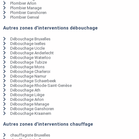
Plombier Arlon
Plombier Manage
Plombier Ganshoren
Plombier Genval
Autres zones d'interventions débouchage
Débouchage Bruxelles
Débouchage Ixelles
Débouchage Uccle
Débouchage Anderlecht
Débouchage Waterloo
Débouchage Tubize
Débouchage Mons
Débouchage Charleroi
Débouchage Namur
Débouchage Schaerbeek
Débouchage Rhode-Saint-Genèse
Débouchage Ath
Débouchage Liège
Débouchage Arlon
Débouchage Manage
Débouchage Ganshoren
Débouchage Kraainem
Autres zones d'interventions chauffage
chauffagiste Bruxelles