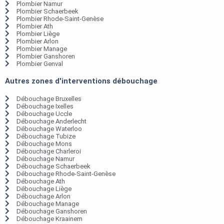
Plombier Namur
Plombier Schaerbeek
Plombier Rhode-Saint-Genèse
Plombier Ath
Plombier Liège
Plombier Arlon
Plombier Manage
Plombier Ganshoren
Plombier Genval
Autres zones d'interventions débouchage
Débouchage Bruxelles
Débouchage Ixelles
Débouchage Uccle
Débouchage Anderlecht
Débouchage Waterloo
Débouchage Tubize
Débouchage Mons
Débouchage Charleroi
Débouchage Namur
Débouchage Schaerbeek
Débouchage Rhode-Saint-Genèse
Débouchage Ath
Débouchage Liège
Débouchage Arlon
Débouchage Manage
Débouchage Ganshoren
Débouchage Kraainem