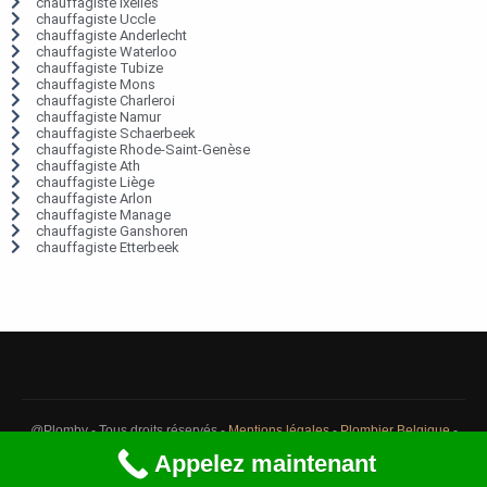
chauffagiste Ixelles
chauffagiste Uccle
chauffagiste Anderlecht
chauffagiste Waterloo
chauffagiste Tubize
chauffagiste Mons
chauffagiste Charleroi
chauffagiste Namur
chauffagiste Schaerbeek
chauffagiste Rhode-Saint-Genèse
chauffagiste Ath
chauffagiste Liège
chauffagiste Arlon
chauffagiste Manage
chauffagiste Ganshoren
chauffagiste Etterbeek
@Plomby - Tous droits réservés -
Mentions légales
-
Plombier Belgique
-
Débouchage Belgique
-
Détection fuite eau Belgique
Appelez maintenant