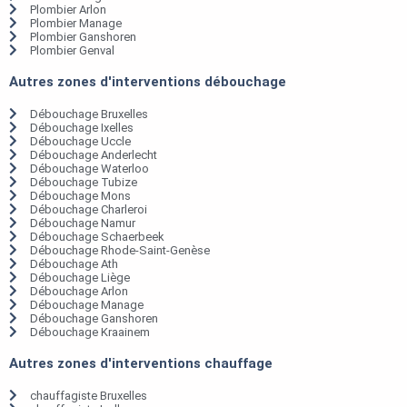
Plombier Arlon
Plombier Manage
Plombier Ganshoren
Plombier Genval
Autres zones d'interventions débouchage
Débouchage Bruxelles
Débouchage Ixelles
Débouchage Uccle
Débouchage Anderlecht
Débouchage Waterloo
Débouchage Tubize
Débouchage Mons
Débouchage Charleroi
Débouchage Namur
Débouchage Schaerbeek
Débouchage Rhode-Saint-Genèse
Débouchage Ath
Débouchage Liège
Débouchage Arlon
Débouchage Manage
Débouchage Ganshoren
Débouchage Kraainem
Autres zones d'interventions chauffage
chauffagiste Bruxelles