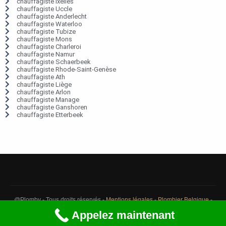
chauffagiste Ixelles
chauffagiste Uccle
chauffagiste Anderlecht
chauffagiste Waterloo
chauffagiste Tubize
chauffagiste Mons
chauffagiste Charleroi
chauffagiste Namur
chauffagiste Schaerbeek
chauffagiste Rhode-Saint-Genèse
chauffagiste Ath
chauffagiste Liège
chauffagiste Arlon
chauffagiste Manage
chauffagiste Ganshoren
chauffagiste Etterbeek
@Plomby - Tous droits réservés -
Mentions légales
-
Plombier Belgique
-
Débouchage Belgique
-
Détection fuite eau Belgique
Appelez maintenant