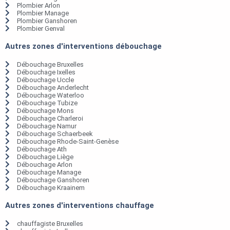
Plombier Arlon
Plombier Manage
Plombier Ganshoren
Plombier Genval
Autres zones d'interventions débouchage
Débouchage Bruxelles
Débouchage Ixelles
Débouchage Uccle
Débouchage Anderlecht
Débouchage Waterloo
Débouchage Tubize
Débouchage Mons
Débouchage Charleroi
Débouchage Namur
Débouchage Schaerbeek
Débouchage Rhode-Saint-Genèse
Débouchage Ath
Débouchage Liège
Débouchage Arlon
Débouchage Manage
Débouchage Ganshoren
Débouchage Kraainem
Autres zones d'interventions chauffage
chauffagiste Bruxelles