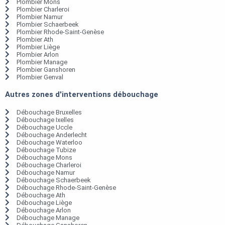
Plombier Mons
Plombier Charleroi
Plombier Namur
Plombier Schaerbeek
Plombier Rhode-Saint-Genèse
Plombier Ath
Plombier Liège
Plombier Arlon
Plombier Manage
Plombier Ganshoren
Plombier Genval
Autres zones d'interventions débouchage
Débouchage Bruxelles
Débouchage Ixelles
Débouchage Uccle
Débouchage Anderlecht
Débouchage Waterloo
Débouchage Tubize
Débouchage Mons
Débouchage Charleroi
Débouchage Namur
Débouchage Schaerbeek
Débouchage Rhode-Saint-Genèse
Débouchage Ath
Débouchage Liège
Débouchage Arlon
Débouchage Manage