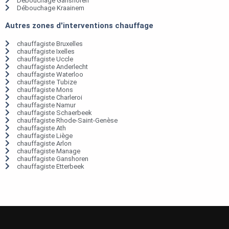
Débouchage Ganshoren
Débouchage Kraainem
Autres zones d'interventions chauffage
chauffagiste Bruxelles
chauffagiste Ixelles
chauffagiste Uccle
chauffagiste Anderlecht
chauffagiste Waterloo
chauffagiste Tubize
chauffagiste Mons
chauffagiste Charleroi
chauffagiste Namur
chauffagiste Schaerbeek
chauffagiste Rhode-Saint-Genèse
chauffagiste Ath
chauffagiste Liège
chauffagiste Arlon
chauffagiste Manage
chauffagiste Ganshoren
chauffagiste Etterbeek