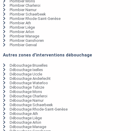
Plombier Mons
Plombier Charleroi
Plombier Namur
Plombier Schaerbeek
Plombier Rhode-Saint-Genèse
Plombier Ath
Plombier Liège
Plombier Arlon
Plombier Manage
Plombier Ganshoren
Plombier Genval
Autres zones d'interventions débouchage
Débouchage Bruxelles
Débouchage Ixelles
Débouchage Uccle
Débouchage Anderlecht
Débouchage Waterloo
Débouchage Tubize
Débouchage Mons
Débouchage Charleroi
Débouchage Namur
Débouchage Schaerbeek
Débouchage Rhode-Saint-Genèse
Débouchage Ath
Débouchage Liège
Débouchage Arlon
Débouchage Manage