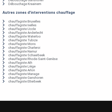
Débouchage Ganshoren
Débouchage Kraainem
Autres zones d'interventions chauffage
chauffagiste Bruxelles
chauffagiste Ixelles
chauffagiste Uccle
chauffagiste Anderlecht
chauffagiste Waterloo
chauffagiste Tubize
chauffagiste Mons
chauffagiste Charleroi
chauffagiste Namur
chauffagiste Schaerbeek
chauffagiste Rhode-Saint-Genèse
chauffagiste Ath
chauffagiste Liège
chauffagiste Arlon
chauffagiste Manage
chauffagiste Ganshoren
chauffagiste Etterbeek