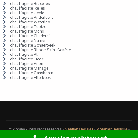
chauffagiste Bruxelles
chauffagiste Ixelles
chauffagiste Uccle
chauffagiste Anderlecht
chauffagiste Waterloo
chauffagiste Tubize
chauffagiste Mons
chauffagiste Charleroi
chauffagiste Namur
chauffagiste Schaerbeek
chauffagiste Rhode-Saint-Genèse
chauffagiste Ath
chauffagiste Liège
chauffagiste Arlon
chauffagiste Manage
chauffagiste Ganshoren
chauffagiste Etterbeek
@Plomby - Tous droits réservés -
Mentions légales
-
Plombier Belgique
-
Débouchage Belgique
-
Détection fuite eau Belgique