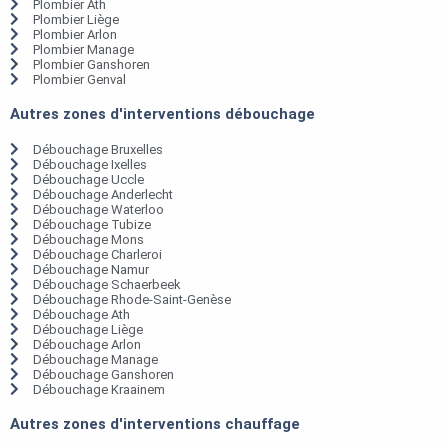
Plombier Ath
Plombier Liège
Plombier Arlon
Plombier Manage
Plombier Ganshoren
Plombier Genval
Autres zones d'interventions débouchage
Débouchage Bruxelles
Débouchage Ixelles
Débouchage Uccle
Débouchage Anderlecht
Débouchage Waterloo
Débouchage Tubize
Débouchage Mons
Débouchage Charleroi
Débouchage Namur
Débouchage Schaerbeek
Débouchage Rhode-Saint-Genèse
Débouchage Ath
Débouchage Liège
Débouchage Arlon
Débouchage Manage
Débouchage Ganshoren
Débouchage Kraainem
Autres zones d'interventions chauffage